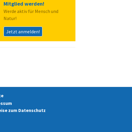
Mitglied werden!
Werde aktiv für Mensch und
Natur!
Jetzt anmelden!
ce
essum
ise zum Datenschutz