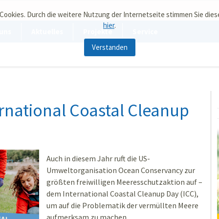
 Cookies. Durch die weitere Nutzung der Internetseite stimmen Sie die
hier
.
uns
Aktuelles
Projekte
Service
Verstanden
ernational Coastal Cleanup
Auch in diesem Jahr ruft die US-
Umweltorganisation Ocean Conservancy zur
größten freiwilligen Meeresschutzaktion auf –
dem International Coastal Cleanup Day (ICC),
um auf die Problematik der vermüllten Meere
aufmerksam zu machen.