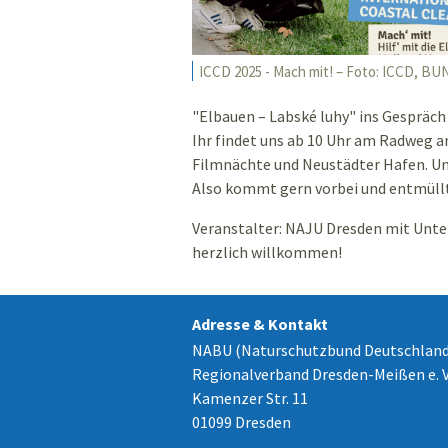
ICCD 2025 - Mach mit! – Foto: ICCD, BU
"Elbauen – Labské luhy" ins Gesprä
Ihr findet uns ab 10 Uhr am Radweg a
Filmnächte und Neustädter Hafen. U
Also kommt gern vorbei und entmüll
Veranstalter: NAJU Dresden mit Unte
herzlich willkommen!
Adresse & Kontakt
NABU (Naturschutzbund Deutschland
Regionalverband Dresden-Meißen e. V
Kamenzer Str. 11
01099 Dresden