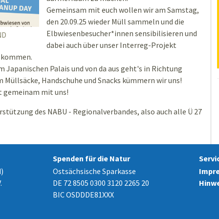
Gemeinsam mit euch wollen wir am Samstag,
den 20.09.25 wieder Müll sammeln und die
Elbwiesenbesucher*innen sensibilisieren und
ND
dabei auch über unser Interreg-Projekt
ch kommen.
m Japanischen Palais und von da aus geht's in Richtung
m Müllsäcke, Handschuhe und Snacks kümmern wir uns!
t gemeinam mit uns!
rstützung des NABU - Regionalverbandes, also auch alle Ü 27
Spenden für die Natur
Servi
)
Ostsächsische Sparkasse
Impr
.
DE 72 8505 0300 3120 2265 20
Hinwe
BIC OSDDDE81XXX