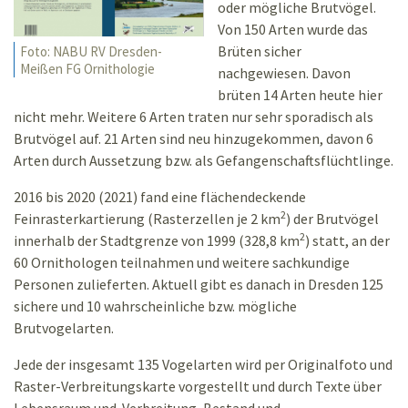
oder mögliche Brutvögel.
Von 150 Arten wurde das
Brüten sicher
Foto: NABU RV Dresden-
Meißen FG Ornithologie
nachgewiesen. Davon
brüten 14 Arten heute hier
nicht mehr. Weitere 6 Arten traten nur sehr sporadisch als
Brutvögel auf. 21 Arten sind neu hinzugekommen, davon 6
Arten durch Aussetzung bzw. als Gefangenschaftsflüchtlinge.
2016 bis 2020 (2021) fand eine flächendeckende
2
Feinrasterkartierung (Rasterzellen je 2 km
) der Brutvögel
2
innerhalb der Stadtgrenze von 1999 (328,8 km
) statt, an der
60 Ornithologen teilnahmen und weitere sachkundige
Personen zulieferten. Aktuell gibt es danach in Dresden 125
sichere und 10 wahrscheinliche bzw. mögliche
Brutvogelarten.
Jede der insgesamt 135 Vogelarten wird per Originalfoto und
Raster-Verbreitungskarte vorgestellt und durch Texte über