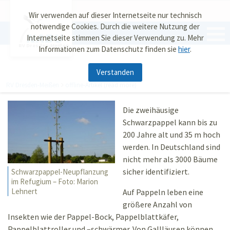
Wir verwenden auf dieser Internetseite nur technisch
notwendige Cookies. Durch die weitere Nutzung der
Internetseite stimmen Sie dieser Verwendung zu. Mehr
RV Dresden-Meißen
Informationen zum Datenschutz finden sie
hier
.
Verstanden
RV Dresden-Meißen
offline-Artikel (read more)
Die zweihäusige
Schwarzpappel kann bis zu
200 Jahre alt und 35 m hoch
werden. In Deutschland sind
nicht mehr als 3000 Bäume
sicher identifiziert.
Schwarzpappel-Neupflanzung
im Refugium – Foto: Marion
Lehnert
Auf Pappeln leben eine
größere Anzahl von
Insekten wie der Pappel-Bock, Pappelblattkäfer,
Pappelblattroller und –schwärmer. Von Gallläusen können