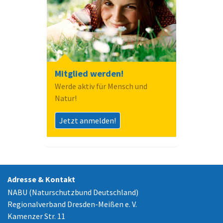
Mitglied werden!
Werde aktiv für Mensch und
Natur!
Jetzt anmelden!
Adresse & Kontakt
NABU (Naturschutzbund Deutschland)
Regionalverband Dresden-Meißen e. V.
Kamenzer Str. 11