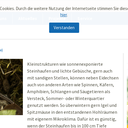
 Cookies. Durch die weitere Nutzung der Internetseite stimmen Sie die
hier
.
uns
Aktuelles
Projekte
Service
Verstanden
e)
Kleinstrukturen wie sonnenexponierte
Steinhaufen und lichte Gebüsche, gern auch
mit sandigen Stellen, können neben Eidechsen
auch von anderen Arten wie Spinnen, Käfern,
Amphibien, Schlangen und Säugetieren als
Versteck, Sommer- oder Winterquartier
genutzt werden. So überwintern gern Igel und
Spitzmäuse in den entstandenen Hohlräumen
mit eigenem Mikroklima. Dafür ist es günstig,
wenn der Steinhaufen bis in 100 cm Tiefe