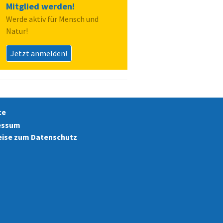
Mitglied werden!
Werde aktiv für Mensch und
Natur!
Jetzt anmelden!
ce
essum
ise zum Datenschutz