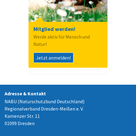
Mitglied werden!
Werde aktiv für Mensch und
Natur!
Jetzt anmelden!
Adresse & Kontakt
NABU (Naturschutzbund Deutschland)
Regionalverband Dresden-Meißen e. V.
Kamenzer Str. 11
01099 Dresden