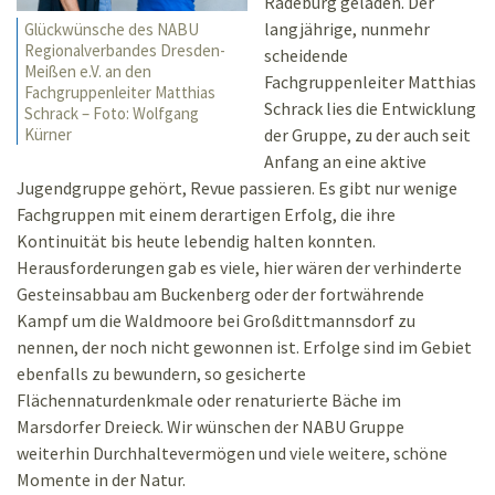
Radeburg geladen. Der
langjährige, nunmehr
Glückwünsche des NABU
Regionalverbandes Dresden-
scheidende
Meißen e.V. an den
Fachgruppenleiter Matthias
Fachgruppenleiter Matthias
Schrack lies die Entwicklung
Schrack – Foto: Wolfgang
der Gruppe, zu der auch seit
Kürner
Anfang an eine aktive
Jugendgruppe gehört, Revue passieren. Es gibt nur wenige
Fachgruppen mit einem derartigen Erfolg, die ihre
Kontinuität bis heute lebendig halten konnten.
Herausforderungen gab es viele, hier wären der verhinderte
Gesteinsabbau am Buckenberg oder der fortwährende
Kampf um die Waldmoore bei Großdittmannsdorf zu
nennen, der noch nicht gewonnen ist. Erfolge sind im Gebiet
ebenfalls zu bewundern, so gesicherte
Flächennaturdenkmale oder renaturierte Bäche im
Marsdorfer Dreieck. Wir wünschen der NABU Gruppe
weiterhin Durchhaltevermögen und viele weitere, schöne
Momente in der Natur.