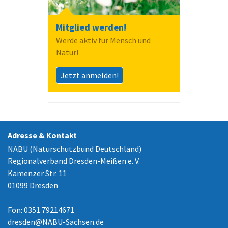
Mitglied werden!
Werde aktiv für Mensch und
Natur!
Jetzt anmelden!
Adresse & Kontakt
NABU (Naturschutzbund Deutschland)
Regionalverband Dresden-Meißen e. V.
Kamenzer Str. 11
01099 Dresden
Fon: 0351 79214671
dresden
@
NABU-Sachsen.de