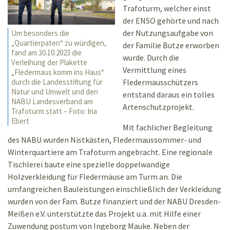
Trafoturm, welcher einst
der ENSO gehörte und nach
der Nutzungsaufgabe von
Um besonders die
„Quartierpaten“ zu würdigen,
der Familie Butze erworben
fand am 30.10.2023 die
wurde. Durch die
Verleihung der Plakette
Vermittlung eines
„Fledermaus komm ins Haus“
Fledermausschützers
durch die Landesstiftung für
Natur und Umwelt und den
entstand daraus ein tolles
NABU Landesverband am
Artenschutzprojekt.
Trafoturm statt – Foto: Ina
Ebert
Mit fachlicher Begleitung
des NABU wurden Nistkästen, Fledermaussommer- und
Winterquartiere am Trafoturm angebracht. Eine regionale
Tischlerei baute eine spezielle doppelwandige
Holzverkleidung für Fledermäuse am Turm an. Die
umfangreichen Bauleistungen einschließlich der Verkleidung
wurden von der Fam. Butze finanziert und der NABU Dresden-
Meißen e.V. unterstützte das Projekt u.a. mit Hilfe einer
Zuwendung postum von Ingeborg Mauke. Neben der