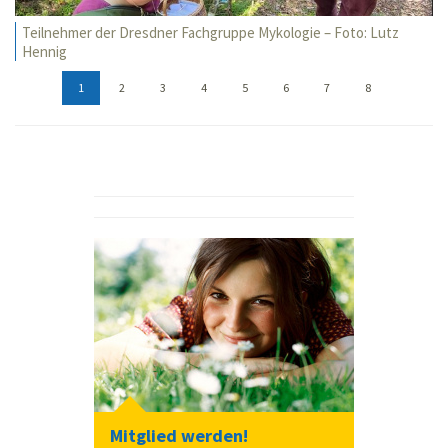
Teilnehmer der Dresdner Fachgruppe Mykologie – Foto: Lutz
Hennig
1
2
3
4
5
6
7
8
Mitglied werden!