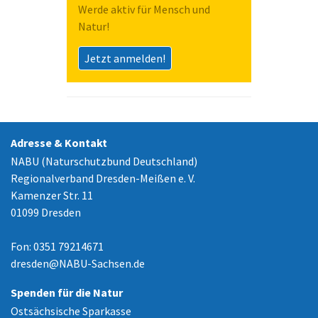
Werde aktiv für Mensch und
Natur!
Jetzt anmelden!
Adresse & Kontakt
NABU (Naturschutzbund Deutschland)
Regionalverband Dresden-Meißen e. V.
Kamenzer Str. 11
01099 Dresden
Fon: 0351 79214671
dresden
@
NABU-Sachsen.de
Spenden für die Natur
Ostsächsische Sparkasse